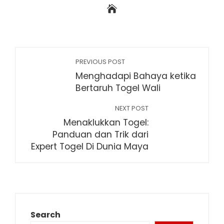
PREVIOUS POST
Menghadapi Bahaya ketika
Bertaruh Togel Wali
NEXT POST
Menaklukkan Togel:
Panduan dan Trik dari
Expert Togel Di Dunia Maya
Search