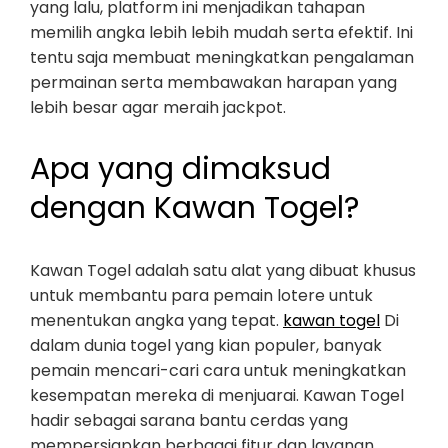
yang lalu, platform ini menjadikan tahapan
memilih angka lebih lebih mudah serta efektif. Ini
tentu saja membuat meningkatkan pengalaman
permainan serta membawakan harapan yang
lebih besar agar meraih jackpot.
Apa yang dimaksud
dengan Kawan Togel?
Kawan Togel adalah satu alat yang dibuat khusus
untuk membantu para pemain lotere untuk
menentukan angka yang tepat.
kawan togel
Di
dalam dunia togel yang kian populer, banyak
pemain mencari-cari cara untuk meningkatkan
kesempatan mereka di menjuarai. Kawan Togel
hadir sebagai sarana bantu cerdas yang
mempersiapkan berbagai fitur dan layanan