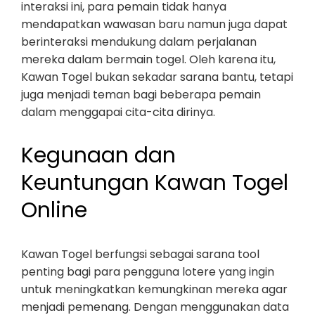
interaksi ini, para pemain tidak hanya
mendapatkan wawasan baru namun juga dapat
berinteraksi mendukung dalam perjalanan
mereka dalam bermain togel. Oleh karena itu,
Kawan Togel bukan sekadar sarana bantu, tetapi
juga menjadi teman bagi beberapa pemain
dalam menggapai cita-cita dirinya.
Kegunaan dan
Keuntungan Kawan Togel
Online
Kawan Togel berfungsi sebagai sarana tool
penting bagi para pengguna lotere yang ingin
untuk meningkatkan kemungkinan mereka agar
menjadi pemenang. Dengan menggunakan data