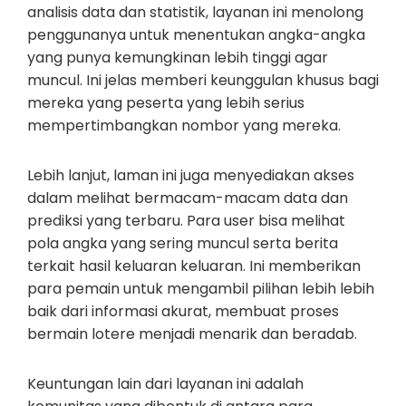
analisis data dan statistik, layanan ini menolong
penggunanya untuk menentukan angka-angka
yang punya kemungkinan lebih tinggi agar
muncul. Ini jelas memberi keunggulan khusus bagi
mereka yang peserta yang lebih serius
mempertimbangkan nombor yang mereka.
Lebih lanjut, laman ini juga menyediakan akses
dalam melihat bermacam-macam data dan
prediksi yang terbaru. Para user bisa melihat
pola angka yang sering muncul serta berita
terkait hasil keluaran keluaran. Ini memberikan
para pemain untuk mengambil pilihan lebih lebih
baik dari informasi akurat, membuat proses
bermain lotere menjadi menarik dan beradab.
Keuntungan lain dari layanan ini adalah