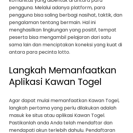
komunitas yang dibentuk di antara para
pengguna. Melalui adanya platform, para
pengguna bisa saling berbagi nasihat, taktik, dan
pengalaman tentang bermain. Hal ini
menghasilkan lingkungan yang positif, tempat
peserta bisa mengambil pelajaran dari satu
sama lain dan menciptakan koneksi yang kuat di
antara para pecinta lotto.
Langkah Memanfaatkan
Aplikasi Kawan Togel
Agar dapat mulai memanfaatkan Kawan Togel,
langkah pertama yang perlu dilakukan adalah
masuk ke situs atau aplikasi Kawan Togel.
Pastikanlah anda Anda telah mendaftar dan
mendapati akun terlebih dahulu. Pendaftaran