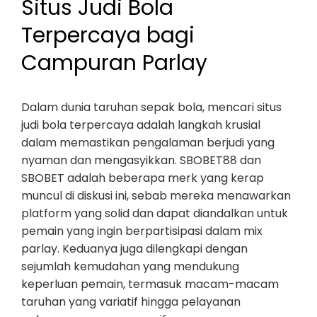
Situs Judi Bola
Terpercaya bagi
Campuran Parlay
Dalam dunia taruhan sepak bola, mencari situs
judi bola terpercaya adalah langkah krusial
dalam memastikan pengalaman berjudi yang
nyaman dan mengasyikkan. SBOBET88 dan
SBOBET adalah beberapa merk yang kerap
muncul di diskusi ini, sebab mereka menawarkan
platform yang solid dan dapat diandalkan untuk
pemain yang ingin berpartisipasi dalam mix
parlay. Keduanya juga dilengkapi dengan
sejumlah kemudahan yang mendukung
keperluan pemain, termasuk macam-macam
taruhan yang variatif hingga pelayanan