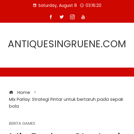
Skip
Saturday, August 8
03:16:21
to
content
ANTIQUESINGRUENE.COM
Home
Mix Parlay: Strategi Pintar untuk bertaruh pada sepak
bola
BERITA GAMES