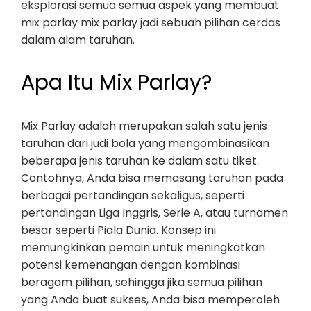
eksplorasi semua semua aspek yang membuat
mix parlay mix parlay jadi sebuah pilihan cerdas
dalam alam taruhan.
Apa Itu Mix Parlay?
Mix Parlay adalah merupakan salah satu jenis
taruhan dari judi bola yang mengombinasikan
beberapa jenis taruhan ke dalam satu tiket.
Contohnya, Anda bisa memasang taruhan pada
berbagai pertandingan sekaligus, seperti
pertandingan Liga Inggris, Serie A, atau turnamen
besar seperti Piala Dunia. Konsep ini
memungkinkan pemain untuk meningkatkan
potensi kemenangan dengan kombinasi
beragam pilihan, sehingga jika semua pilihan
yang Anda buat sukses, Anda bisa memperoleh