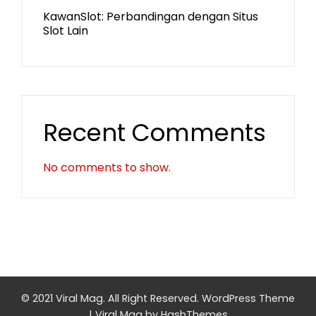
KawanSlot: Perbandingan dengan Situs
Slot Lain
Recent Comments
No comments to show.
© 2021 Viral Mag. All Right Reserved.
WordPress Theme
|
Viral Mag
by HashThemes